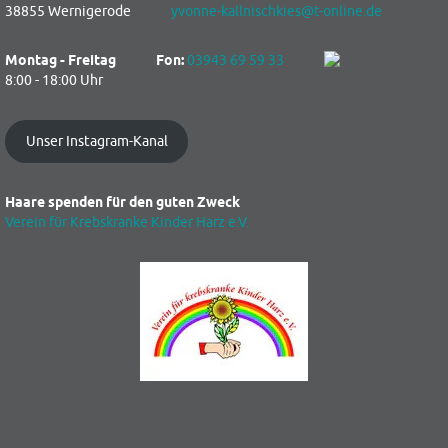
38855 Wernigerode
yvonne-kallnischkies@t-online.de
Montag - Freitag
Fon:
03943 69 59 33
8:00 - 18:00 Uhr
Unser Instagram-Kanal
Haare spenden für den guten Zweck
Verein für Krebskranke Kinder Harz e.V.