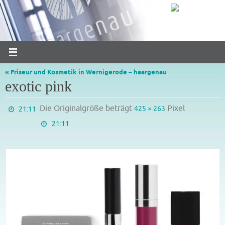
Zum
Inhalt
springen
« Friseur und Kosmetik in Wernigerode – haargenau
exotic pink
Die Originalgröße beträgt
Pixel
425 × 263
21:11
21:11